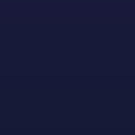
利用VR技术进行模拟训练和教育