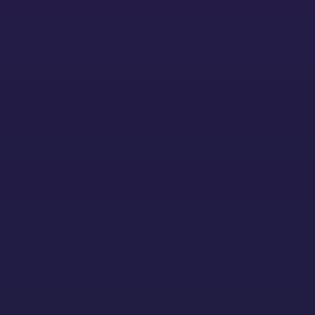
数字出版
通过互联网发布和传播出版物